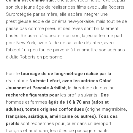
ce film est comme suit :
une jeune rouennaise rêve depuis
son plus jeune âge de réaliser des films avec Julia Roberts.
Surprotégée par sa mère, elle espère intégrer une
prestigieuse école de cinéma new-yorkaise, mais tout ne se
passe pas comme prévu et ses rêves sont brutalement
brisés. Refusant d’accepter son sort, la jeune femme part
pour New York, avec l’aide de sa tante déjantée, avec
l’objectif un peu fou de parvenir à transmettre son scénario
à Julia Roberts en personne.
Pour le
tournage de ce long-métrage réalisé par la
réalisatrice
Noémie Lefort, avec les actrices Chloé
Jouannet et Pascale Arbillot,
la directrice de casting
recherche figurants pour
les profils suivants :
Des
hommes et femmes
âgés de 16 à 70 ans (ados et
adultes), toutes origines confondues (
origine maghrébine
,
française, asiatique, américaine ou autres). Tous ces
profils
sont recherchés pour jouer dans un aéroport
français et américain, les rôles de passagers natifs